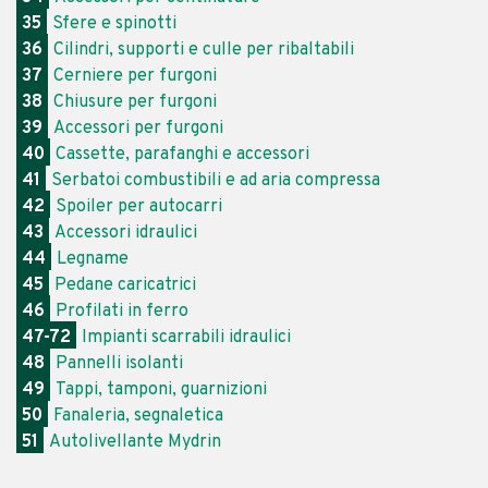
35
Sfere e spinotti
36
Cilindri, supporti e culle per ribaltabili
37
Cerniere per furgoni
38
Chiusure per furgoni
39
Accessori per furgoni
40
Cassette, parafanghi e accessori
41
Serbatoi combustibili e ad aria compressa
42
Spoiler per autocarri
43
Accessori idraulici
44
Legname
45
Pedane caricatrici
46
Profilati in ferro
47-72
Impianti scarrabili idraulici
48
Pannelli isolanti
49
Tappi, tamponi, guarnizioni
50
Fanaleria, segnaletica
51
Autolivellante Mydrin