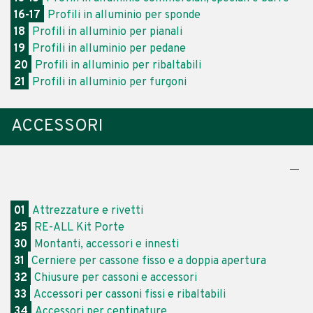
16-17
Profili in alluminio per sponde
18
Profili in alluminio per pianali
19
Profili in alluminio per pedane
20
Profili in alluminio per ribaltabili
21
Profili in alluminio per furgoni
ACCESSORI
01
Attrezzature e rivetti
25
RE-ALL Kit Porte
30
Montanti, accessori e innesti
31
Cerniere per cassone fisso e a doppia apertura
32
Chiusure per cassoni e accessori
33
Accessori per cassoni fissi e ribaltabili
34
Accessori per centinature