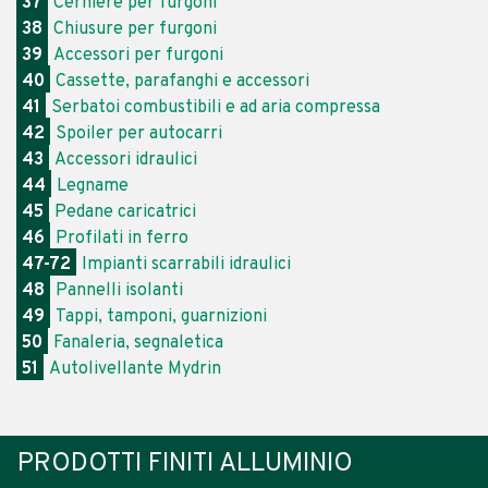
37
Cerniere per furgoni
38
Chiusure per furgoni
39
Accessori per furgoni
40
Cassette, parafanghi e accessori
41
Serbatoi combustibili e ad aria compressa
42
Spoiler per autocarri
43
Accessori idraulici
44
Legname
45
Pedane caricatrici
46
Profilati in ferro
47-72
Impianti scarrabili idraulici
48
Pannelli isolanti
49
Tappi, tamponi, guarnizioni
50
Fanaleria, segnaletica
51
Autolivellante Mydrin
PRODOTTI FINITI ALLUMINIO