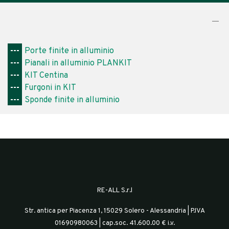
---
Porte finite in alluminio
---
Pianali in alluminio PLANKIT
---
KIT Centina
---
Furgoni in KIT
---
Sponde finite in alluminio
RE-ALL S.r.l
Str. antica per Piacenza 1, 15029 Solero - Alessandria | P.IVA
01690980063 | cap.soc. 41.600.00 € i.v.