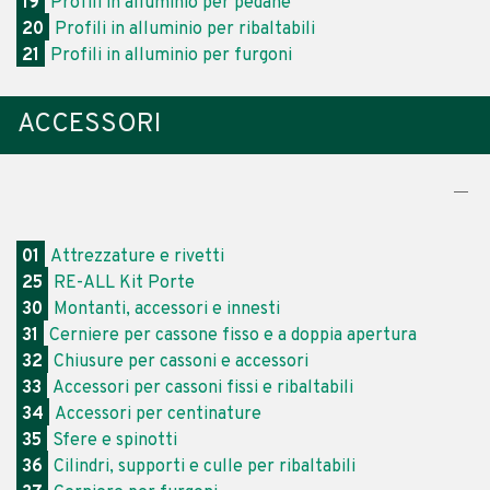
19
Profili in alluminio per pedane
20
Profili in alluminio per ribaltabili
21
Profili in alluminio per furgoni
ACCESSORI
01
Attrezzature e rivetti
25
RE-ALL Kit Porte
30
Montanti, accessori e innesti
31
Cerniere per cassone fisso e a doppia apertura
32
Chiusure per cassoni e accessori
33
Accessori per cassoni fissi e ribaltabili
34
Accessori per centinature
35
Sfere e spinotti
36
Cilindri, supporti e culle per ribaltabili