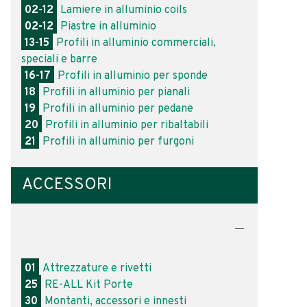
02-12
Lamiere in alluminio coils
02-12
Piastre in alluminio
13-15
Profili in alluminio commerciali,
speciali e barre
16-17
Profili in alluminio per sponde
18
Profili in alluminio per pianali
19
Profili in alluminio per pedane
20
Profili in alluminio per ribaltabili
21
Profili in alluminio per furgoni
ACCESSORI
01
Attrezzature e rivetti
25
RE-ALL Kit Porte
30
Montanti, accessori e innesti