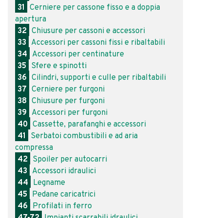
31
Cerniere per cassone fisso e a doppia
apertura
32
Chiusure per cassoni e accessori
33
Accessori per cassoni fissi e ribaltabili
34
Accessori per centinature
35
Sfere e spinotti
36
Cilindri, supporti e culle per ribaltabili
37
Cerniere per furgoni
38
Chiusure per furgoni
39
Accessori per furgoni
40
Cassette, parafanghi e accessori
41
Serbatoi combustibili e ad aria
compressa
42
Spoiler per autocarri
43
Accessori idraulici
44
Legname
45
Pedane caricatrici
46
Profilati in ferro
47-72
Impianti scarrabili idraulici