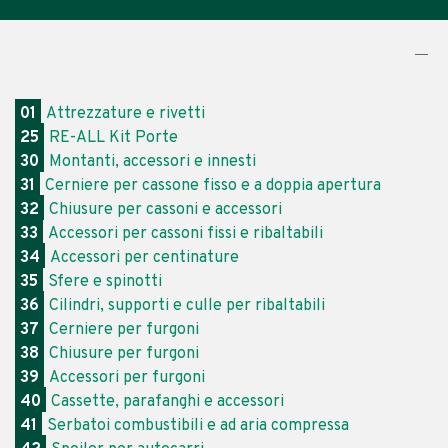
01
Attrezzature e rivetti
25
RE-ALL Kit Porte
30
Montanti, accessori e innesti
31
Cerniere per cassone fisso e a doppia apertura
32
Chiusure per cassoni e accessori
33
Accessori per cassoni fissi e ribaltabili
34
Accessori per centinature
35
Sfere e spinotti
36
Cilindri, supporti e culle per ribaltabili
37
Cerniere per furgoni
38
Chiusure per furgoni
39
Accessori per furgoni
40
Cassette, parafanghi e accessori
41
Serbatoi combustibili e ad aria compressa