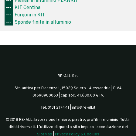
---
Pianali in alluminio PLANKIT
---
KIT Centina
---
Furgoni in KIT
---
Sponde finite in alluminio
RE-ALL S.r.l
Str. antica per Piacenza 1, 15029 Solero - Alessandria | P.IVA
01690980063 | cap.soc. 41.600.00 € i.v.
Tel. 0131 217441 | info@re-all.it
©2018 RE-ALL, lavorazione lamiere, piastre, profili in alluminio. Tutti i
diritti riservati.
L'utilizzo di questo sito implica l'accettazione dei
SiteMap
|
Privacy Policy & Cookies