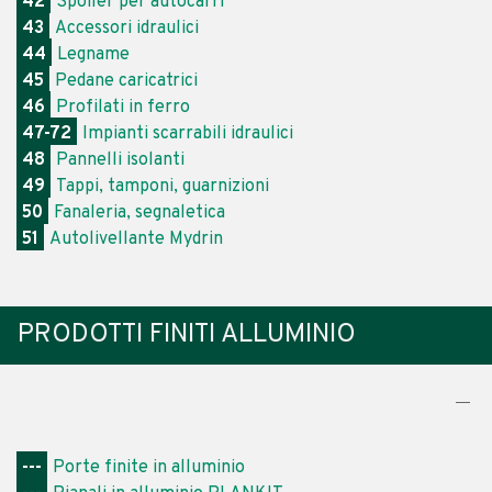
42
Spoiler per autocarri
43
Accessori idraulici
44
Legname
45
Pedane caricatrici
46
Profilati in ferro
47-72
Impianti scarrabili idraulici
48
Pannelli isolanti
49
Tappi, tamponi, guarnizioni
50
Fanaleria, segnaletica
51
Autolivellante Mydrin
PRODOTTI FINITI ALLUMINIO
---
Porte finite in alluminio