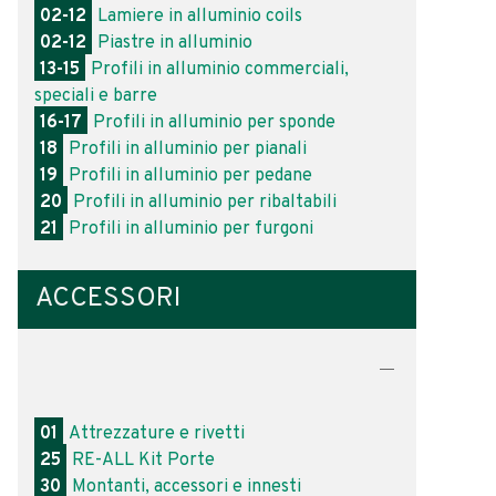
02-12
Lamiere in alluminio coils
02-12
Piastre in alluminio
13-15
Profili in alluminio commerciali,
speciali e barre
16-17
Profili in alluminio per sponde
18
Profili in alluminio per pianali
19
Profili in alluminio per pedane
20
Profili in alluminio per ribaltabili
21
Profili in alluminio per furgoni
ACCESSORI
01
Attrezzature e rivetti
25
RE-ALL Kit Porte
30
Montanti, accessori e innesti