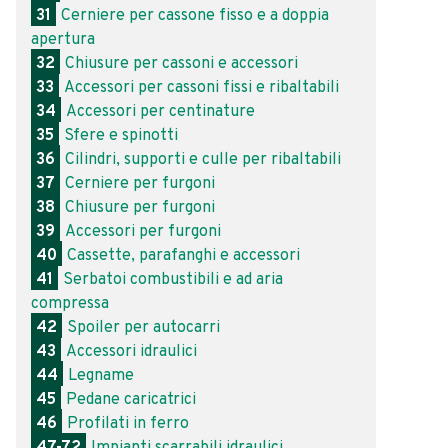
31
Cerniere per cassone fisso e a doppia
apertura
32
Chiusure per cassoni e accessori
33
Accessori per cassoni fissi e ribaltabili
34
Accessori per centinature
35
Sfere e spinotti
36
Cilindri, supporti e culle per ribaltabili
37
Cerniere per furgoni
38
Chiusure per furgoni
39
Accessori per furgoni
40
Cassette, parafanghi e accessori
41
Serbatoi combustibili e ad aria
compressa
42
Spoiler per autocarri
43
Accessori idraulici
44
Legname
45
Pedane caricatrici
46
Profilati in ferro
47-72
Impianti scarrabili idraulici